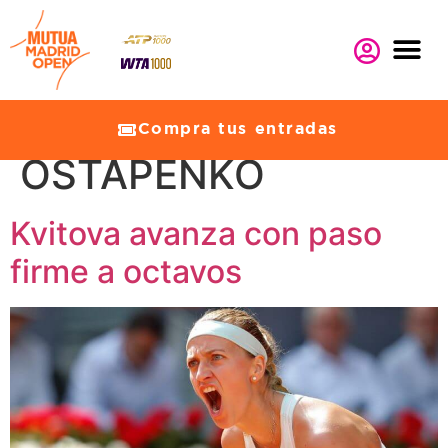
Etiqueta:
JELENA
Compra tus entradas
OSTAPENKO
Kvitova avanza con paso
firme a octavos