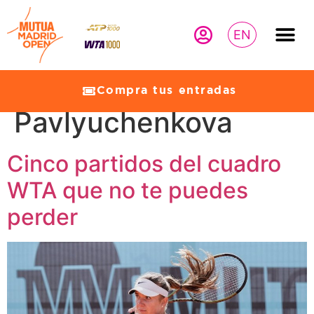
EN
Etiqueta:
Anastasia
Compra tus entradas
Pavlyuchenkova
Cinco partidos del cuadro
WTA que no te puedes
perder