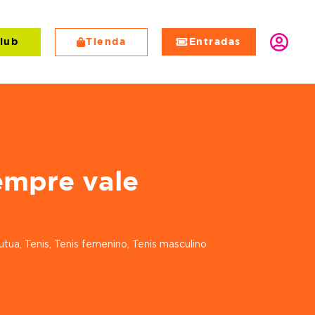
lub
Tienda
Entradas
EN
empre vale
utua
,
Tenis
,
Tenis femenino
,
Tenis masculino