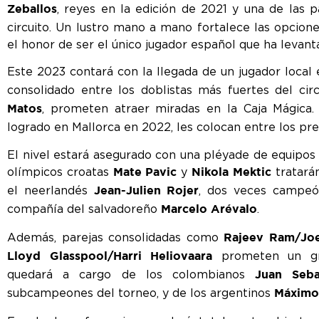
, reyes en la edición de 2021 y una de las 
Zeballos
circuito. Un lustro mano a mano fortalece las opcione
el honor de ser el único jugador español que ha levant
Este 2023 contará con la llegada de un jugador local 
consolidado entre los doblistas más fuertes del cir
, prometen atraer miradas en la Caja Mágica. 
Matos
logrado en Mallorca en 2022, les colocan entre los pref
El nivel estará asegurado con una pléyade de equipo
olímpicos croatas
y
tratarán
Mate Pavic
Nikola Mektic
el neerlandés
, dos veces campeó
Jean-Julien Rojer
compañía del salvadoreño
.
Marcelo Arévalo
Además, parejas consolidadas como
Rajeev Ram/Joe
prometen un gra
Lloyd Glasspool/Harri Heliovaara
quedará a cargo de los colombianos
Juan Seba
subcampeones del torneo, y de los argentinos
Máximo