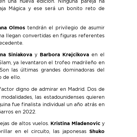
en una nueva edición. Ninguna pareja ha
Caja Mágica y ese será un bonito reto de
tendrán el privilegio de asumir
iana Olmos
na llegan convertidas en figuras referentes
recedente.
y
en el
ina Siniakova
Barbora Krejcikova
lam, ya levantaron el trofeo madrileño en
 Son las últimas grandes dominadoras del
 de ello.
factor digno de admirar en Madrid. Dos de
modalidades, las estadounidenses quieren
ina fue finalista individual un año atrás en
Garros en 2022.
ejas de altos vuelos.
y
Kristina Mladenovic
illar en el circuito, las japonesas
Shuko