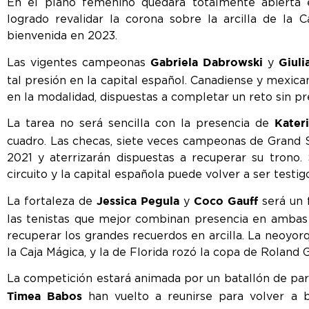
En el plano femenino quedará totalmente abierta 
logrado revalidar la corona sobre la arcilla de la 
bienvenida en 2023.
Las vigentes campeonas
y
Gabriela Dabrowski
Giul
tal presión en la capital español. Canadiense y mexica
en la modalidad, dispuestas a completar un reto sin p
La tarea no será sencilla con la presencia de
Kater
cuadro. Las checas, siete veces campeonas de Grand S
2021 y aterrizarán dispuestas a recuperar su trono.
circuito y la capital española puede volver a ser testigo
La fortaleza de
y
será un 
Jessica Pegula
Coco Gauff
las tenistas que mejor combinan presencia en ambas 
recuperar los grandes recuerdos en arcilla. La neoyorqu
la Caja Mágica, y la de Florida rozó la copa de Roland 
La competición estará animada por un batallón de par
han vuelto a reunirse para volver a br
Timea Babos