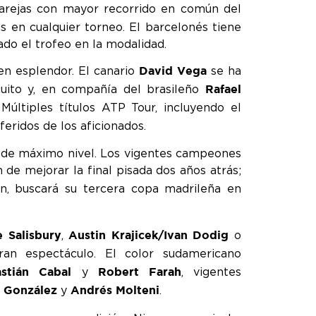
parejas con mayor recorrido en común del
s en cualquier torneo. El barcelonés tiene
ado el trofeo en la modalidad.
en esplendor. El canario
se ha
David Vega
cuito y, en compañía del brasileño
Rafael
Múltiples títulos ATP Tour, incluyendo el
eridos de los aficionados.
s de máximo nivel. Los vigentes campeones
 de mejorar la final pisada dos años atrás;
n, buscará su tercera copa madrileña en
,
o
 Salisbury
Austin Krajicek/Ivan Dodig
n espectáculo. El color sudamericano
y
, vigentes
stián Cabal
Robert Farah
y
.
 González
Andrés Molteni