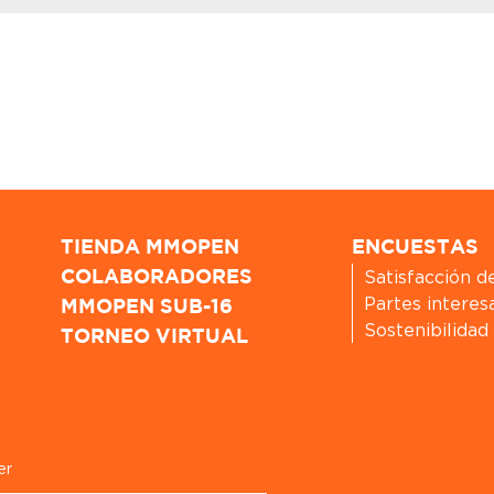
TIENDA MMOPEN
ENCUESTAS
Satisfacción d
COLABORADORES
Partes interes
MMOPEN SUB-16
Sostenibilidad
TORNEO VIRTUAL
er