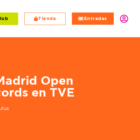
lub
Tienda
Entradas
EN
Madrid Open
cords en TVE
utua