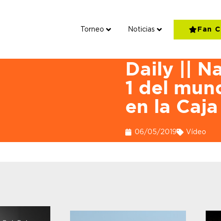
Torneo
Noticias
Fan C
Torneo
Daily || 
1 del mun
en la Caj
06/05/2019
Vídeo