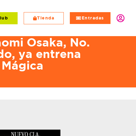
lub
Tienda
Entradas
Noticias
Naomi Osaka, No.
do, ya entrena
a Mágica