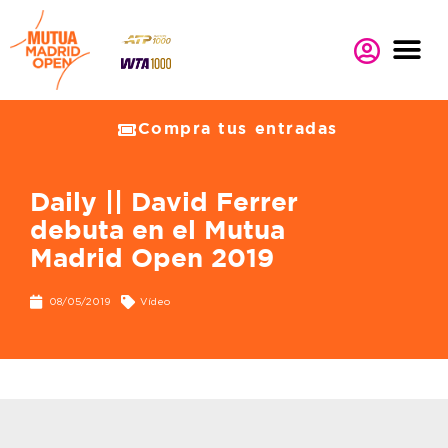
Compra tus entradas
Daily || David Ferrer
debuta en el Mutua
Madrid Open 2019
08/05/2019
Vídeo