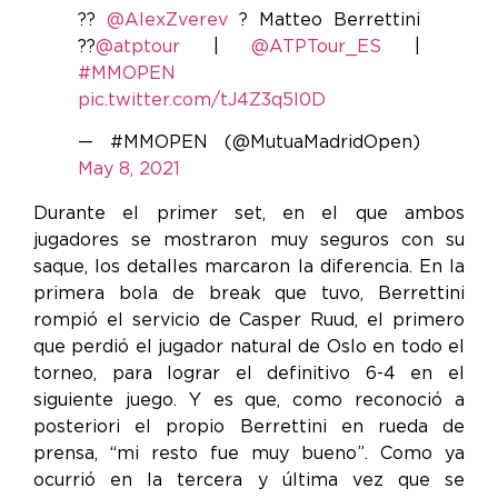
??
@AlexZverev
? Matteo Berrettini
??
@atptour
|
@ATPTour_ES
|
#MMOPEN
pic.twitter.com/tJ4Z3q5l0D
— #MMOPEN (@MutuaMadridOpen)
May 8, 2021
Durante el primer set, en el que ambos
jugadores se mostraron muy seguros con su
saque, los detalles marcaron la diferencia. En la
primera bola de break que tuvo, Berrettini
rompió el servicio de Casper Ruud, el primero
que perdió el jugador natural de Oslo en todo el
torneo, para lograr el definitivo 6-4 en el
siguiente juego. Y es que, como reconoció a
posteriori el propio Berrettini en rueda de
prensa, “mi resto fue muy bueno”. Como ya
ocurrió en la tercera y última vez que se